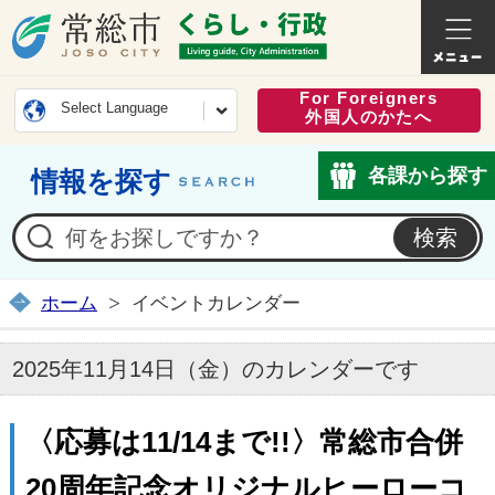
常総市公式ホームページ
くらし・
For Foreigners
Select Language
外国人のかたへ
各課から探す
情報を探す
ホーム
イベントカレンダー
2025年11月14日（金）のカレンダーです
〈応募は11/14まで!!〉常総市合併
20周年記念オリジナルヒーローコ